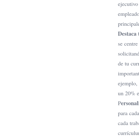
ejecutivo
empleador
principal
Destaca 
se centre
solicitan
de tu cur
important
ejemplo, 
un 20% e
ersonal
P
para cada
cada trab
currículu