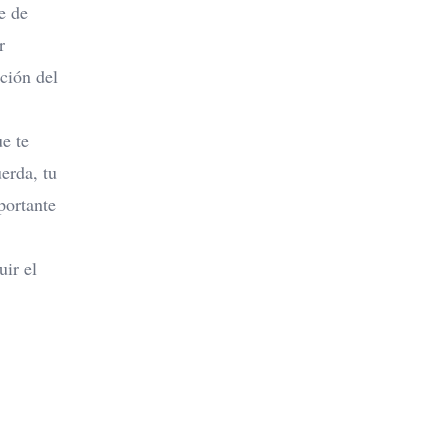
e de
r
ción del
e te
erda, tu
portante
uir el