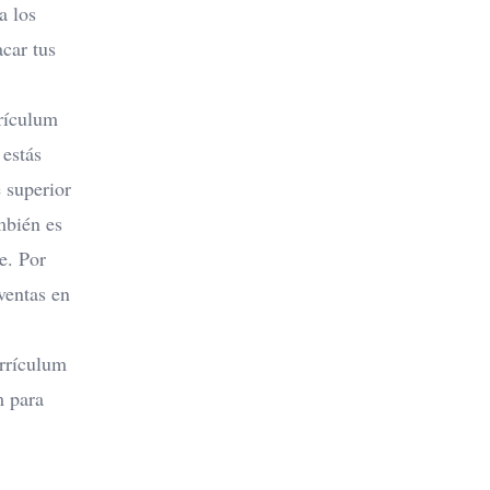
a los
car tus
rículum
 estás
 superior
mbién es
e. Por
ventas en
rrículum
m para