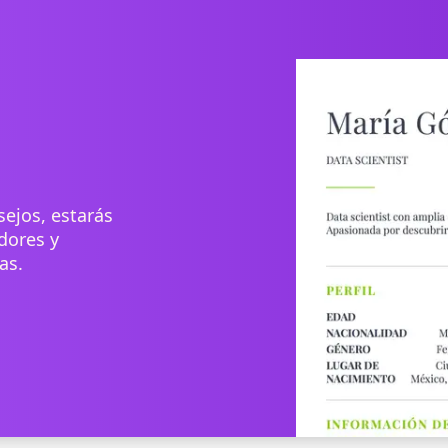
sejos, estarás
dores y
as.