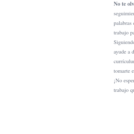
No te olv
seguimien
palabras 
trabajo p
Siguiendo
ayude a d
currícul
tomarte e
¡No esper
trabajo q