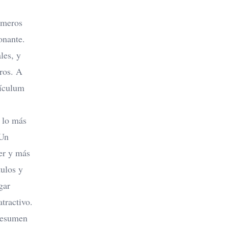
imeros
onante.
les, y
gros. A
rículum
 lo más
 Un
eer y más
tulos y
gar
tractivo.
resumen