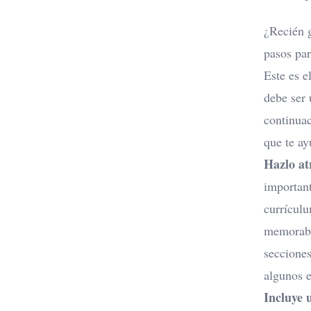
¿Recién g
pasos par
Este es e
debe ser 
continuac
que te ay
Hazlo at
important
currículu
memorab
seccione
algunos e
Incluye 