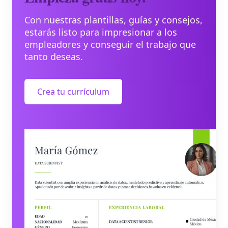
Con nuestras plantillas, guías y consejos,
estarás listo para impresionar a los
empleadores y conseguir el trabajo que
tanto deseas.
Crea tu currículum